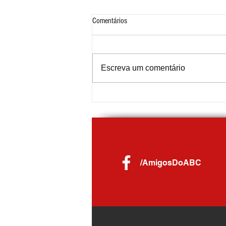
Comentários
Escreva um comentário
Gilvan debate Reforma Tributária com
prefeitos em Porto Alegre e se reúne
com governador Eduardo Leite
/AmigosDoABC