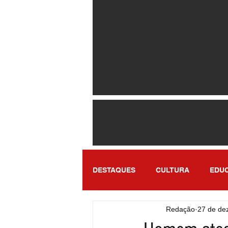
DESTAQUES
CULTURA
EDU
Redação
27 de de
ENTRETENIMENTO
SÃO PA