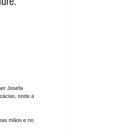
dré.
her Josefa 
cácias, onde a 
nas mãos e no 