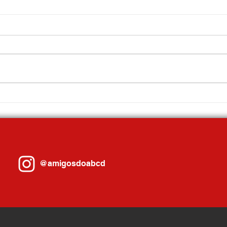
Sandra Elena da Silva assume o
Gilvan
comando da Guarda Civil Municipal de
André 
Ribeirão Pires
maior 
realiz
@amigosdoabcd