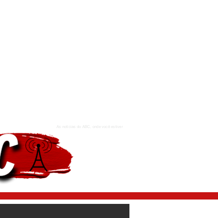
As notícias do ABC, onde você estiver