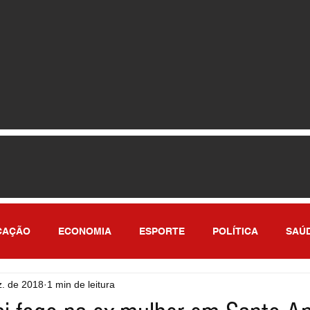
CAÇÃO
ECONOMIA
ESPORTE
POLÍTICA
SAÚ
z. de 2018
1 min de leitura
ULO