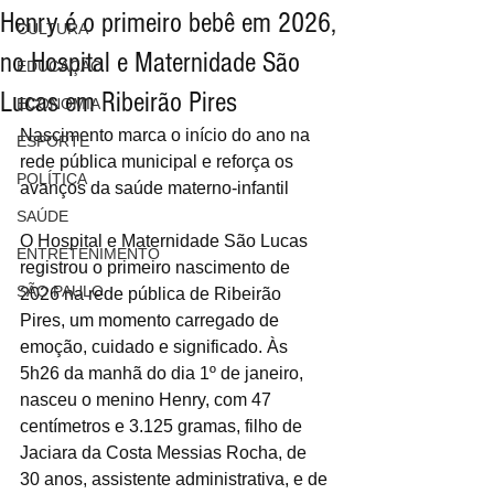
Henry é o primeiro bebê em 2026,
CULTURA
no Hospital e Maternidade São
EDUCAÇÃO
Lucas em Ribeirão Pires
ECONOMIA
Nascimento marca o início do ano na 
ESPORTE
rede pública municipal e reforça os 
POLÍTICA
avanços da saúde materno-infantil
SAÚDE
O Hospital e Maternidade São Lucas 
ENTRETENIMENTO
registrou o primeiro nascimento de 
SÃO PAULO
2026 na rede pública de Ribeirão 
Pires, um momento carregado de 
emoção, cuidado e significado. Às 
5h26 da manhã do dia 1º de janeiro, 
nasceu o menino Henry, com 47 
centímetros e 3.125 gramas, filho de 
Jaciara da Costa Messias Rocha, de 
30 anos, assistente administrativa, e de 