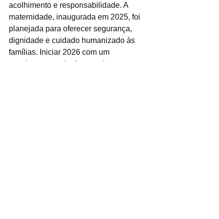
acolhimento e responsabilidade. A 
maternidade, inaugurada em 2025, foi 
planejada para oferecer segurança, 
dignidade e cuidado humanizado às 
famílias. Iniciar 2026 com um 
nascimento aqui reforça todo esse 
cuidado e o carinho que temos com o 
futuro da nossa cidade”, destacou o 
secretário.
Ver tudo
Posts recentes