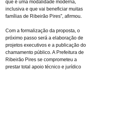
que é uma modalidade moderna, 
inclusiva e que vai beneficiar muitas 
famílias de Ribeirão Pires”, afirmou.
Com a formalização da proposta, o 
próximo passo será a elaboração de 
projetos executivos e a publicação do 
chamamento público. A Prefeitura de 
Ribeirão Pires se comprometeu a 
prestar total apoio técnico e jurídico 
durante o processo, garantindo 
agilidade na tramitação e no 
licenciamento das obras.
O anúncio reforça também o 
alinhamento entre os poderes 
municipal, estadual e legislativo, em 
uma articulação que visa oferecer 
soluções concretas para a população. 