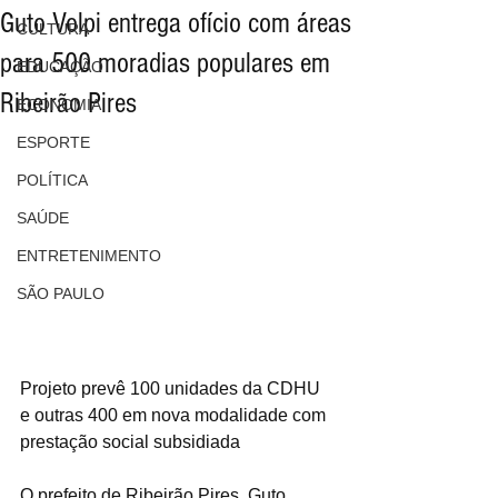
Guto Volpi entrega ofício com áreas
CULTURA
para 500 moradias populares em
EDUCAÇÃO
Ribeirão Pires
ECONOMIA
ESPORTE
POLÍTICA
SAÚDE
ENTRETENIMENTO
SÃO PAULO
Projeto prevê 100 unidades da CDHU 
e outras 400 em nova modalidade com 
prestação social subsidiada
O prefeito de Ribeirão Pires, Guto 