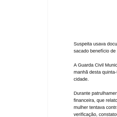
Suspeita usava docum
sacado benefício de
A Guarda Civil Munic
manhã desta quinta-f
cidade. 
Durante patrulhament
financeira, que rela
mulher tentava cont
verificação, constat