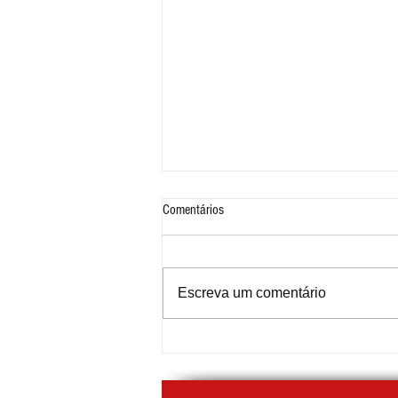
Comentários
Escreva um comentário
Prefeitura de Mauá amplia serviços
digitais para emissão de documentos
da Dívida Ativa