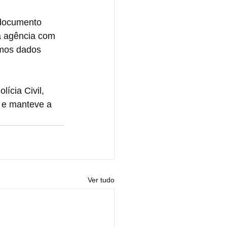
 documento 
à agência com 
smos dados 
ícia Civil, 
o e manteve a 
Ver tudo