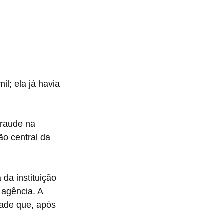
l; ela já havia 
fraude na 
ão central da 
da instituição 
 agência. A 
ade que, após 