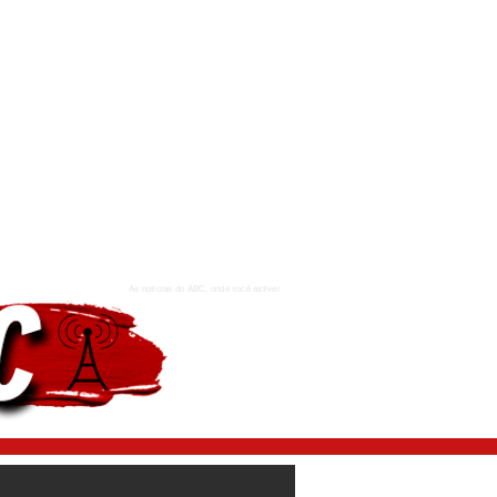
As notícias do ABC, onde você estiver