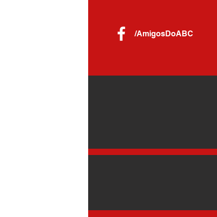
/AmigosDoABC