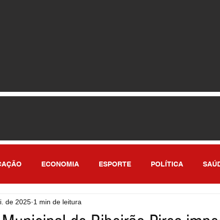
CAÇÃO
ECONOMIA
ESPORTE
POLÍTICA
SAÚ
i. de 2025
1 min de leitura
ULO