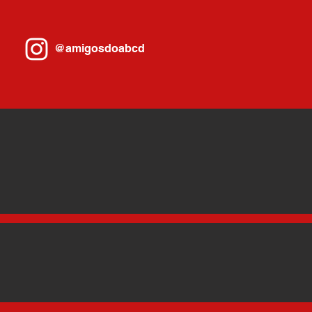
@amigosdoabcd