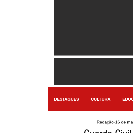
DESTAQUES
CULTURA
EDU
Redação
16 de ma
ENTRETENIMENTO
SÃO PA