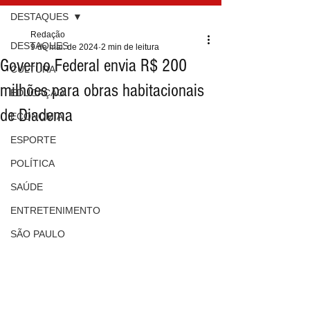
DESTAQUES
Redação
DESTAQUES
9 de mai. de 2024
2 min de leitura
Governo Federal envia R$ 200
CULTURA
milhões para obras habitacionais
EDUCAÇÃO
de Diadema
ECONOMIA
ESPORTE
POLÍTICA
SAÚDE
ENTRETENIMENTO
SÃO PAULO