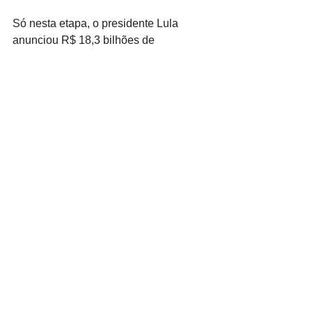
Só nesta etapa, o presidente Lula 
anunciou R$ 18,3 bilhões de 
investimentos em cinco modalidades: 
Abastecimento de Água – Rural; 
Periferia Viva – Urbanização de 
Favelas; Prevenção a Desastres 
Naturais: Contenção de Encostas; 
Regularização Fundiária; e Renovação 
de Frota.
Foto: Ricardo Stuckert
Ver tudo
Posts recentes