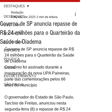
DESTAQUES
Redação
DESTAQUES
8 de dez. de 2025
2 min de leitura
Governo de SP anuncia repasse de
CULTURA
R$ 24 milhões para o Quarteirão da
EDUCAÇÃO
Saúde de Diadema
ECONOMIA
Governo de SP anuncia repasse de R$ 
ESPORTE
24 milhões para o Quarteirão da Saúde 
POLÍTICA
de Diadema
Convênio foi assinado durante a 
SAÚDE
inauguração da nova UPA Paineiras, 
ENTRETENIMENTO
parte das comemorações pelos 66 
SÃO PAULO
anos do município
O governador do Estado de São Paulo, 
Tarcísio de Freitas, anunciou nesta 
segunda-feira (8) o repasse de R$ 24 