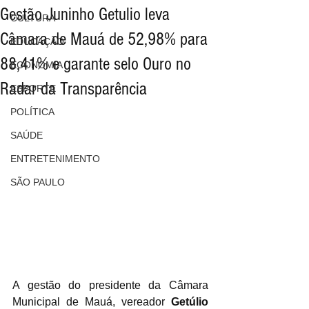
Gestão Juninho Getulio leva
CULTURA
Câmara de Mauá de 52,98% para
EDUCAÇÃO
88,41% e garante selo Ouro no
ECONOMIA
Radar da Transparência
ESPORTE
POLÍTICA
SAÚDE
ENTRETENIMENTO
SÃO PAULO
A gestão do presidente da Câmara 
Municipal de Mauá, vereador 
Getúlio 