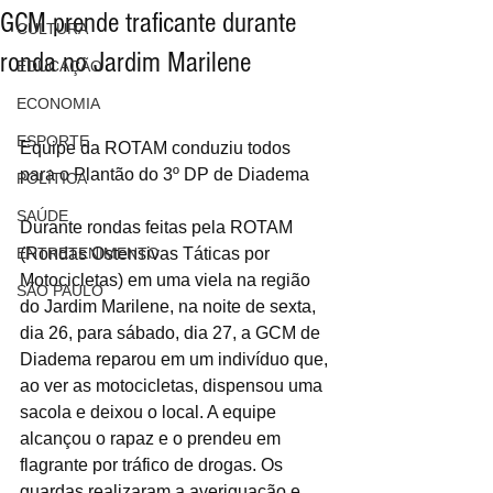
GCM prende traficante durante
CULTURA
ronda no Jardim Marilene
EDUCAÇÃO
ECONOMIA
ESPORTE
Equipe da ROTAM conduziu todos 
para o Plantão do 3º DP de Diadema
POLÍTICA
SAÚDE
Durante rondas feitas pela ROTAM 
ENTRETENIMENTO
(Rondas Ostensivas Táticas por 
Motocicletas) em uma viela na região 
SÃO PAULO
do Jardim Marilene, na noite de sexta, 
dia 26, para sábado, dia 27, a GCM de 
Diadema reparou em um indivíduo que, 
ao ver as motocicletas, dispensou uma 
sacola e deixou o local. A equipe 
alcançou o rapaz e o prendeu em 
flagrante por tráfico de drogas. Os 
guardas realizaram a averiguação e 