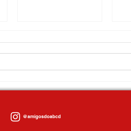
Geladeiras novas são entregues para
Festiv
150 moradores de Mauá, em parceria
Choco
Prefeitura e ENEL
com P
@amigosdoabcd