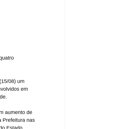
quatro 
(15/08) um 
nvolvidos em 
de.
am aumento de 
 Prefeitura nas 
do Estado. 