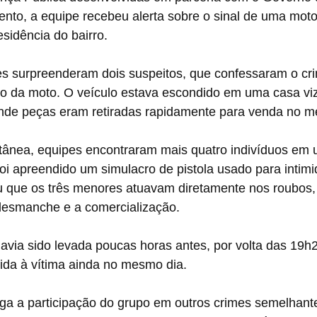
nto, a equipe recebeu alerta sobre o sinal de uma moto
sidência do bairro.
es surpreenderam dois suspeitos, que confessaram o cri
ro da moto. O veículo estava escondido em uma casa vi
e peças eram retiradas rapidamente para venda no me
tânea, equipes encontraram mais quatro indivíduos em
oi apreendido um simulacro de pistola usado para intimid
u que os três menores atuavam diretamente nos roubos,
desmanche e a comercialização.
via sido levada poucas horas antes, por volta das 19h2
vida à vítima ainda no mesmo dia.
stiga a participação do grupo em outros crimes semelhant