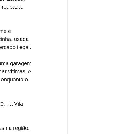
 roubada, 
me e 
zinha, usada 
rcado ilegal.
 uma garagem 
ar vítimas. A 
 enquanto o 
0, na Vila 
es na região. 