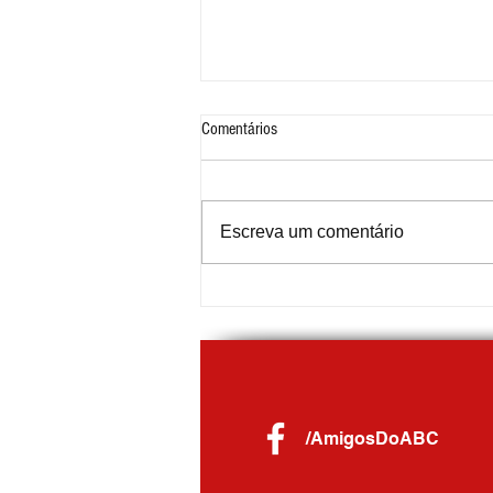
Comentários
Escreva um comentário
Circular Luzitinha transporta 70 mil
passageiros em três meses de
operação no Jardim Santo André
/AmigosDoABC