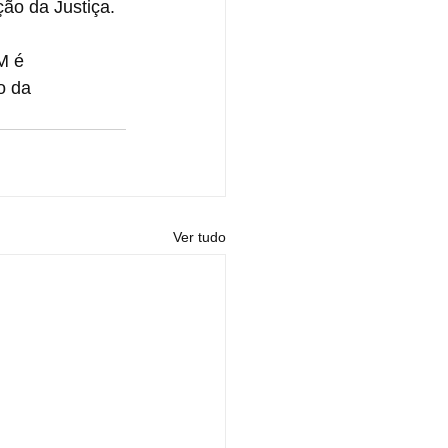
ção da Justiça.
M é 
o da 
Ver tudo