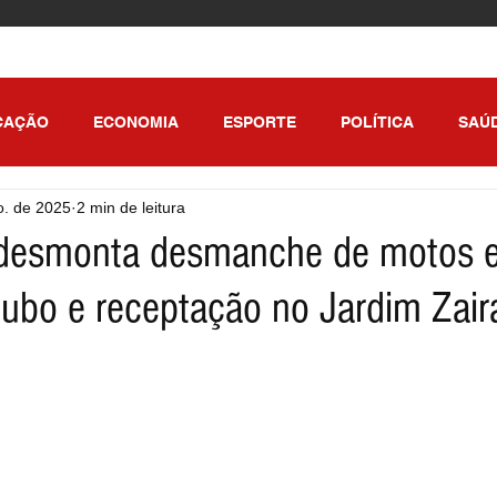
CAÇÃO
ECONOMIA
ESPORTE
POLÍTICA
SAÚ
o. de 2025
2 min de leitura
ULO
esmonta desmanche de motos e
oubo e receptação no Jardim Zair