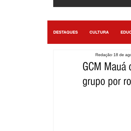
DESTAQUES
CULTURA
EDU
Redação
18 de ag
ENTRETENIMENTO
SÃO PA
GCM Mauá d
grupo por r