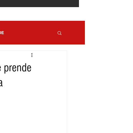
DE
 prende
a