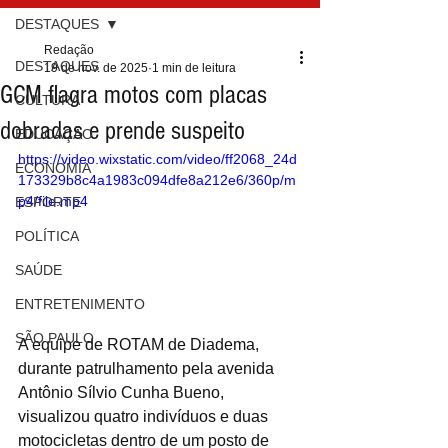
DESTAQUES
Redação
DESTAQUES
19 de nov. de 2025
1 min de leitura
GCM flagra motos com placas
CULTURA
dobradas e prende suspeito
EDUCAÇÃO
https://video.wixstatic.com/video/ff2068_24d
ECONOMIA
173329b8c4a1983c094dfe8a212e6/360p/m
p4/file.mp4
ESPORTE
POLÍTICA
SAÚDE
ENTRETENIMENTO
SÃO PAULO
A equipe de ROTAM de Diadema, 
durante patrulhamento pela avenida 
Antônio Sílvio Cunha Bueno, 
visualizou quatro indivíduos e duas 
motocicletas dentro de um posto de 