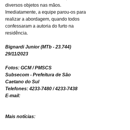
diversos objetos nas mãos. 
Imediatamente, a equipe parou-os para 
realizar a abordagem, quando todos 
confessaram a autoria do furto na 
residência.
Bignardi Junior (MTb - 23.744)
29/11/2023
Fotos: GCM / PMSCS
Subsecom - Prefeitura de São 
Caetano do Sul
Telefones: 4233-7480 / 4233-7438
E-mail: 
imprensa@saocaetanodosul.sp.gov.
br
Mais notícias: 
www.saocaetanodosul.sp.gov.br