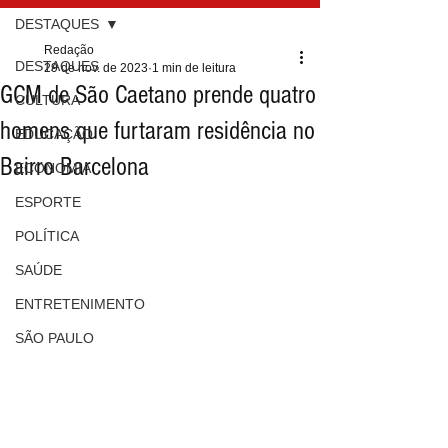
DESTAQUES
Redação
DESTAQUES
29 de nov. de 2023
1 min de leitura
GCM de São Caetano prende quatro
CULTURA
homens que furtaram residência no
EDUCAÇÃO
Bairro Barcelona
ECONOMIA
ESPORTE
POLÍTICA
SAÚDE
ENTRETENIMENTO
SÃO PAULO