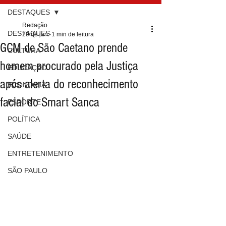
DESTAQUES
Redação
DESTAQUES
29 de jan.
1 min de leitura
GCM de São Caetano prende
CULTURA
homem procurado pela Justiça
EDUCAÇÃO
após alerta do reconhecimento
ECONOMIA
facial do Smart Sanca
ESPORTE
POLÍTICA
SAÚDE
ENTRETENIMENTO
SÃO PAULO