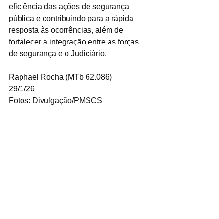
eficiência das ações de segurança 
pública e contribuindo para a rápida 
resposta às ocorrências, além de 
fortalecer a integração entre as forças 
de segurança e o Judiciário.
Raphael Rocha (MTb 62.086)
29/1/26
Fotos: Divulgação/PMSCS
www.youtube.com/c/prefeituradesaocae
tanodo
Ver tudo
Posts recentes