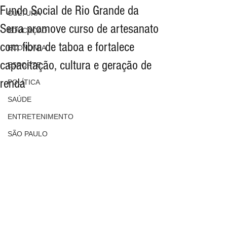
Fundo Social de Rio Grande da
CULTURA
Serra promove curso de artesanato
EDUCAÇÃO
com fibra de taboa e fortalece
ECONOMIA
capacitação, cultura e geração de
ESPORTE
renda
POLÍTICA
SAÚDE
ENTRETENIMENTO
SÃO PAULO