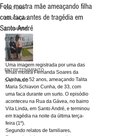
Foto mostra mãe ameaçando filha
CULTURA
com faca antes de tragédia em
EDUCAÇÃO
Santo André
ECONOMIA
ESPORTE
POLÍTICA
SAÚDE
Uma imagem registrada por uma das 
ENTRETENIMENTO
filhas mostra Fernanda Soares da 
Cunha, de 52 anos, ameaçando Talita 
SÃO PAULO
Maria Schiavon Cunha, de 33, com 
uma faca durante um surto. O episódio 
aconteceu na Rua da Gávea, no bairro 
Vila Linda, em Santo André, e terminou 
em tragédia na noite da última terça-
feira (1º).
Segundo relatos de familiares, 