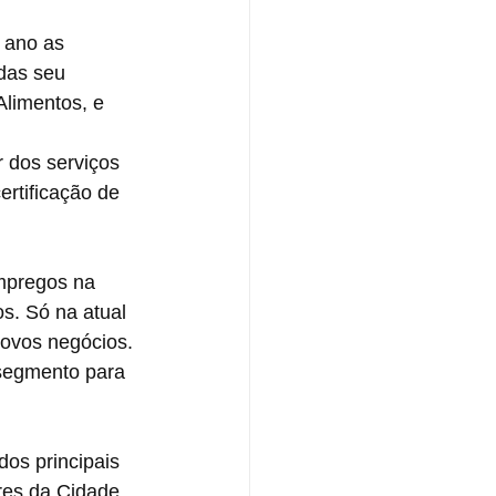
 ano as 
das seu 
Alimentos, e 
 dos serviços 
rtificação de 
mpregos na 
s. Só na atual 
ovos negócios. 
segmento para 
os principais 
res da Cidade 