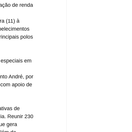
ração de renda
a (11) à 
belecimentos 
incipais polos 
 especiais em 
nto André, por 
com apoio de 
tivas de 
ia. Reunir 230 
ue gera 