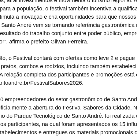
, atrai investimentos e movimenta o turismo regional. 
ara a população, o festival também incentiva a qualific
imula a inovação e cria oportunidades para que nossos
 Santo André vem se tornando referência gastronômica 
resultado do trabalho conjunto entre poder público, empr
r”, afirma o prefeito Gilvan Ferreira.
ão, o Festival contará com ofertas como leve 2 e pague
ratos, combos e rodízios, incluindo também estabelec
A relação completa dos participantes e promoções está 
santoandre.br/FestivalSabores2026. 
 empreendedores do setor gastronômico de Santo André
icialmente a abertura do Festival Sabores da Cidade. N
io do Parque Tecnológico de Santo André, foi realizada
s participantes, na qual foram apresentados os 15 infl
tabelecimentos e entregues os materiais promocionais d