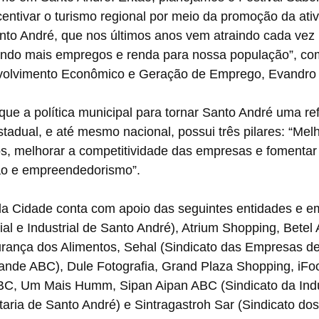
centivar o turismo regional por meio da promoção da ati
to André, que nos últimos anos vem atraindo cada vez 
ando mais empregos e renda para nossa população”, co
nvolvimento Econômico e Geração de Emprego, Evandro
 que a política municipal para tornar Santo André uma re
estadual, e até mesmo nacional, possui três pilares: “Melh
s, melhorar a competitividade das empresas e fomentar 
ção e empreendedorismo”.
da Cidade conta com apoio das seguintes entidades e e
l e Industrial de Santo André), Atrium Shopping, Betel 
rança dos Alimentos, Sehal (Sindicato das Empresas 
ande ABC), Dule Fotografia, Grand Plaza Shopping, iFo
C, Um Mais Humm, Sipan Aipan ABC (Sindicato da Indú
taria de Santo André) e Sintragastroh Sar (Sindicato do