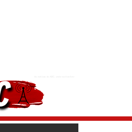
As notícias do ABC, onde você estiver