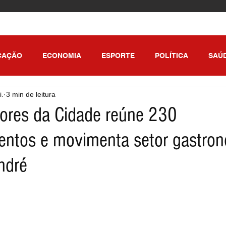
CAÇÃO
ECONOMIA
ESPORTE
POLÍTICA
SAÚ
i.
3 min de leitura
ULO
bores da Cidade reúne 230
entos e movimenta setor gastro
ndré