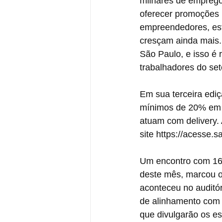
milhares de empregos
oferecer promoções p
empreendedores, est
cresçam ainda mais.
São Paulo, e isso é 
trabalhadores do seto
Em sua terceira ediç
mínimos de 20% em p
atuam com delivery. 
site https://acesse.
Um encontro com 160
deste mês, marcou of
aconteceu no auditór
de alinhamento com o
que divulgarão os es