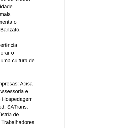
vidade 
mais 
menta o 
 Banzato.
ferência 
orar o 
uma cultura de 
mpresas: Acisa 
Assessoria e 
de Hospedagem 
od, SATrans, 
stria de 
s Trabalhadores 