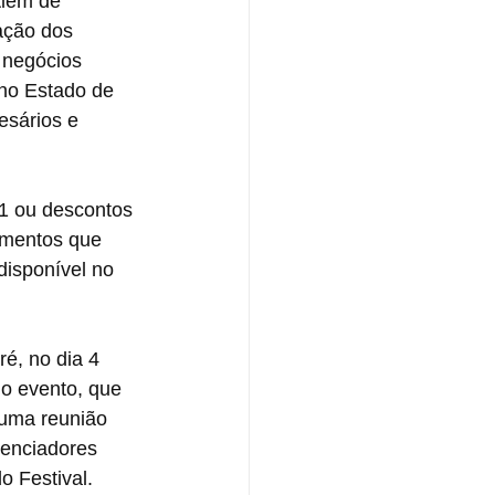
Além de 
ação dos 
 negócios 
no Estado de 
esários e 
 1 ou descontos 
imentos que 
disponível no 
, no dia 4 
o evento, que 
 uma reunião 
uenciadores 
o Festival.