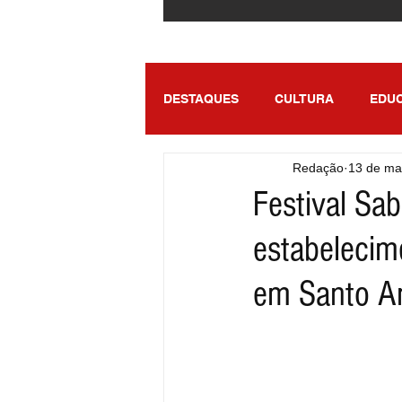
DESTAQUES
CULTURA
EDU
Redação
13 de ma
ENTRETENIMENTO
SÃO PA
Festival Sa
estabelecim
em Santo A