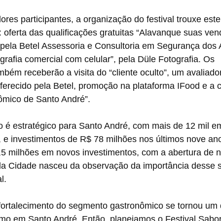
es participantes, a organização do festival trouxe este
 oferta das qualificações gratuitas “Alavanque suas ven
a pela Betel Assessoria e Consultoria em Segurança dos 
grafia comercial com celular”, pela Düle Fotografia. Os 
bém receberão a visita do “cliente oculto”, um avaliador
recido pela Betel, promoção na plataforma IFood e a ce
ômico de Santo André”.
o é estratégico para Santo André, com mais de 12 mil e
 e investimentos de R$ 78 milhões nos últimos nove ano
,5 milhões em novos investimentos, com a abertura de n
da Cidade nasceu da observação da importância desse 
l. 
ortalecimento do segmento gastronômico se tornou um d
ismo em Santo André. Então, planejamos o Festival Sabo