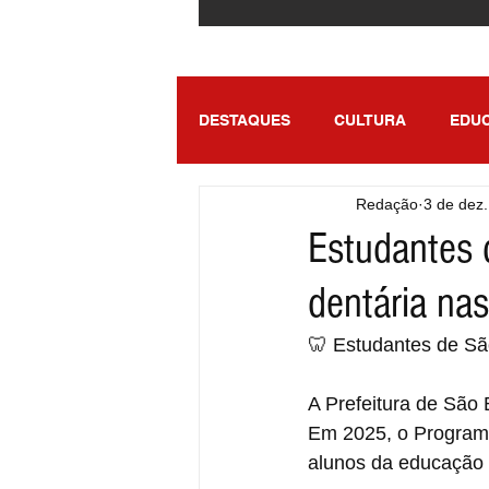
DESTAQUES
CULTURA
EDU
Redação
3 de dez
ENTRETENIMENTO
SÃO PA
Estudantes 
dentária na
🦷 Estudantes de Sã
A Prefeitura de São
Em 2025, o Programa
alunos da educação i