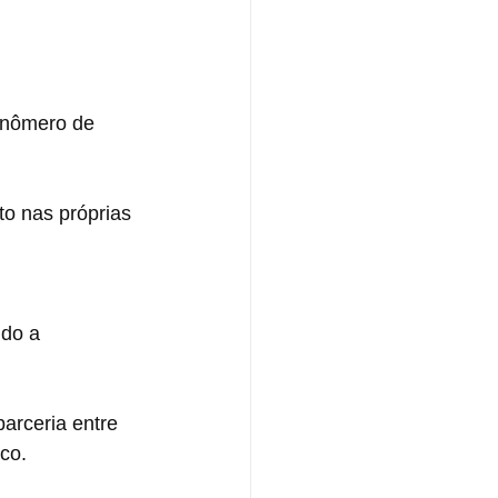
onômero de 
o nas próprias 
do a 
arceria entre 
co.