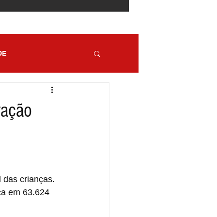
DE
ração
 das crianças. 
ca em 63.624 