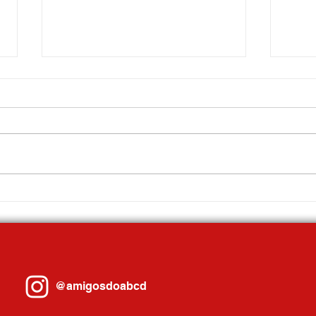
Geladeiras novas são entregues para
Festiv
150 moradores de Mauá, em parceria
Choco
Prefeitura e ENEL
com P
@amigosdoabcd