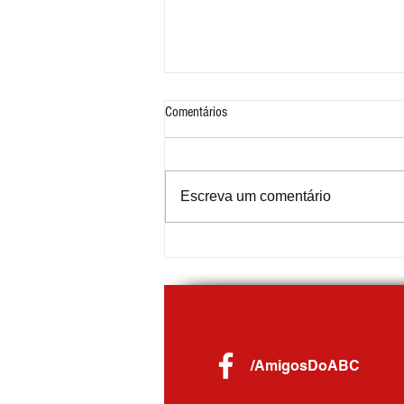
Comentários
Escreva um comentário
Circular Luzitinha transporta 70 mil
passageiros em três meses de
operação no Jardim Santo André
/AmigosDoABC