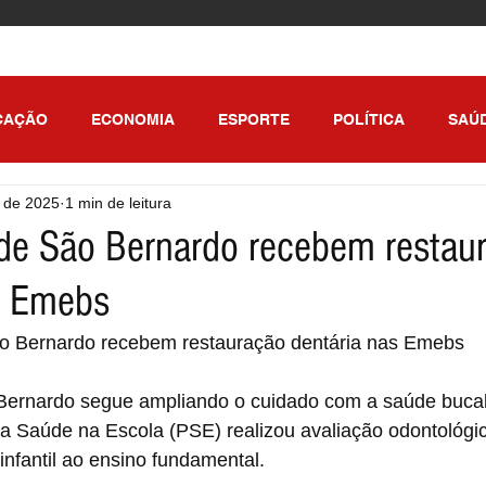
CAÇÃO
ECONOMIA
ESPORTE
POLÍTICA
SAÚ
. de 2025
1 min de leitura
ULO
de São Bernardo recebem restau
s Emebs
o Bernardo recebem restauração dentária nas Emebs
 Bernardo segue ampliando o cuidado com a saúde bucal
 Saúde na Escola (PSE) realizou avaliação odontológi
nfantil ao ensino fundamental.