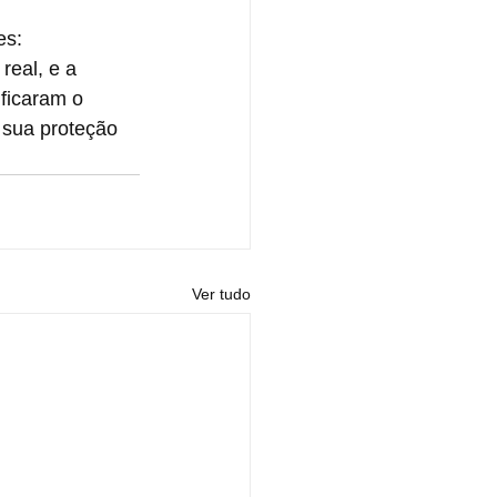
es:
eal, e a 
ficaram o 
 sua proteção 
Ver tudo