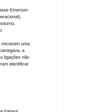
lasse Emerson 
racional). 
oturno, 
o.
 iniciaram uma 
carregava, a 
s ligações não 
am identificar 
e tratava 