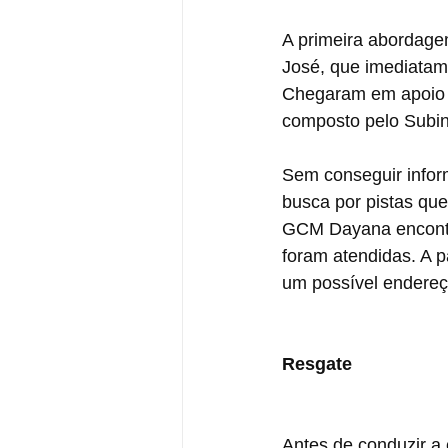
A primeira abordage
José, que imediatam
Chegaram em apoio a
composto pelo Subin
Sem conseguir infor
busca por pistas que
GCM Dayana encontro
foram atendidas. A p
um possível endereç
Resgate
Antes de conduzir a 