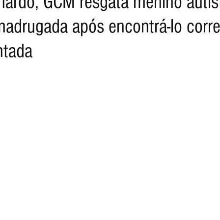
ardo, GCM resgata menino autis
madrugada após encontrá-lo cor
ntada