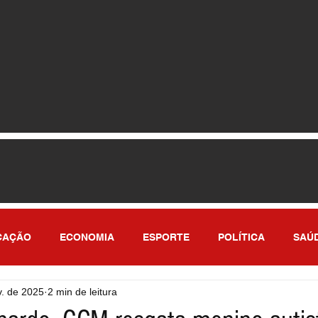
CAÇÃO
ECONOMIA
ESPORTE
POLÍTICA
SAÚ
v. de 2025
2 min de leitura
ULO