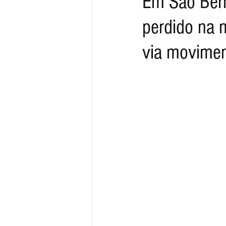
Em São Bern
perdido na 
via movime