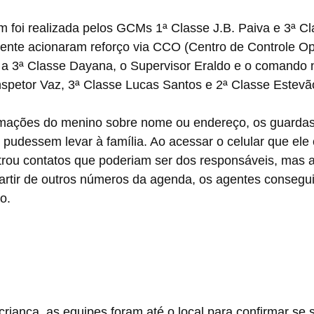
m foi realizada pelos GCMs 1ª Classe J.B. Paiva e 3ª C
ente acionaram reforço via CCO (Centro de Controle Ope
 3ª Classe Dayana, o Supervisor Eraldo e o comando n
spetor Vaz, 3ª Classe Lucas Santos e 2ª Classe Estevã
mações do menino sobre nome ou endereço, os guardas
 pudessem levar à família. Ao acessar o celular que ele 
u contatos que poderiam ser dos responsáveis, mas a
artir de outros números da agenda, os agentes conseguir
o.
criança, as equipes foram até o local para confirmar se s