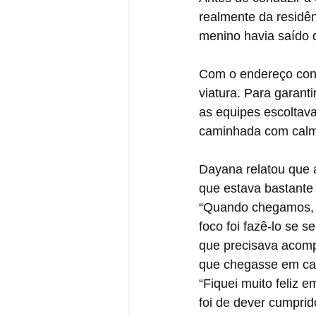
realmente da residên
menino havia saído 
Com o endereço conf
viatura. Para garan
as equipes escoltav
caminhada com calm
Dayana relatou que 
que estava bastante 
“Quando chegamos, e
foco foi fazê-lo se s
que precisava acompa
que chegasse em cas
“Fiquei muito feliz e
foi de dever cumprid