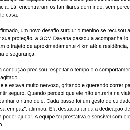
cia. Lá, encontraram os familiares dormindo, sem perce
de casa.
irmado, um novo desafio surgiu: o menino se recusou a 
tir sua proteção, a GCM Dayana passou a acompanhá-lo 
am o trajeto de aproximadamente 4 km até a residência,
a e segurança.
a condução precisou respeitar o tempo e o comportamen
agitado.
le estava muito nervoso, gritando e querendo correr pa
entir seguro. Quando percebi que ele não entraria na viat
nhar o ritmo dele. Cada passo foi um gesto de cuidado 
a em paz”, afirmou. Ela destacou ainda a dedicação de 
m poder ajudar. A equipe foi prestativa e sensível com el
o.”