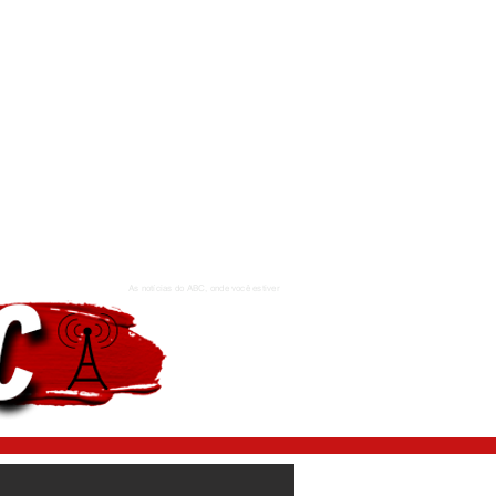
As notícias do ABC, onde você estiver