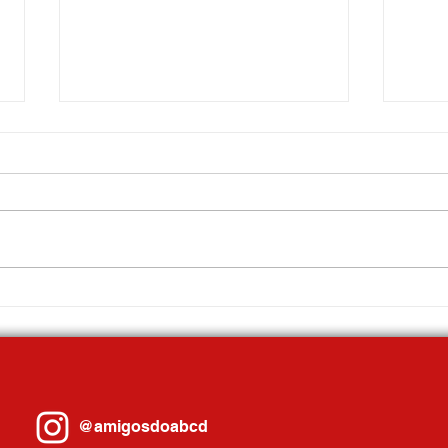
Sandra Elena da Silva assume o
Gilvan
comando da Guarda Civil Municipal de
André 
Ribeirão Pires
maior 
realiz
@amigosdoabcd