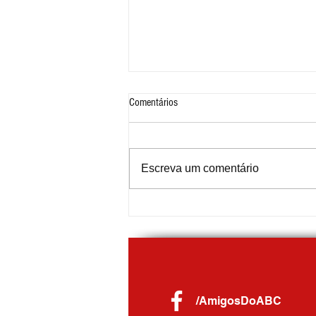
Comentários
Escreva um comentário
Gilvan debate Reforma Tributária com
prefeitos em Porto Alegre e se reúne
com governador Eduardo Leite
/AmigosDoABC