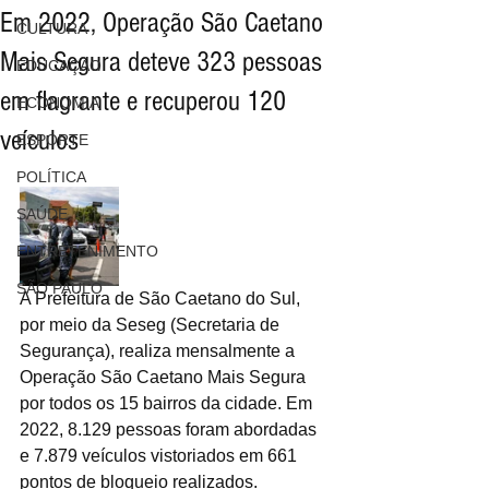
Em 2022, Operação São Caetano
CULTURA
Mais Segura deteve 323 pessoas
EDUCAÇÃO
em flagrante e recuperou 120
ECONOMIA
veículos
ESPORTE
POLÍTICA
SAÚDE
ENTRETENIMENTO
SÃO PAULO
A Prefeitura de São Caetano do Sul, 
por meio da Seseg (Secretaria de 
Segurança), realiza mensalmente a 
Operação São Caetano Mais Segura 
por todos os 15 bairros da cidade. Em 
2022, 8.129 pessoas foram abordadas 
e 7.879 veículos vistoriados em 661 
pontos de bloqueio realizados.