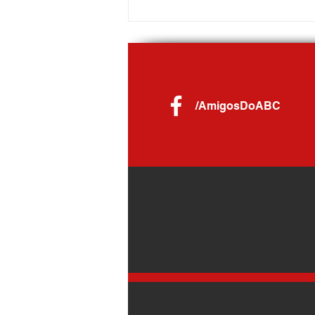
/AmigosDoABC
COOP marca presença no Festival do
Chocolate de Ribeirão Pires