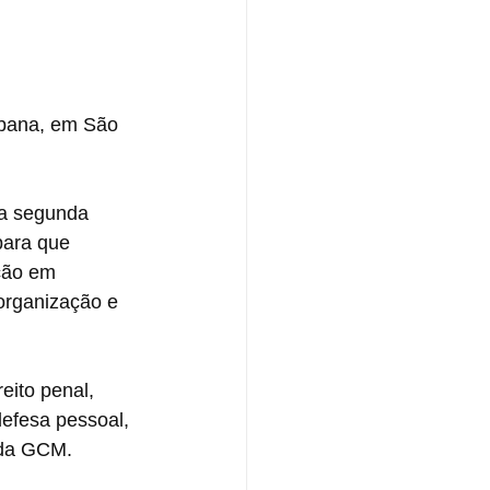
bana, em São 
a segunda 
para que 
ção em 
organização e 
eito penal, 
defesa pessoal, 
s da GCM. 