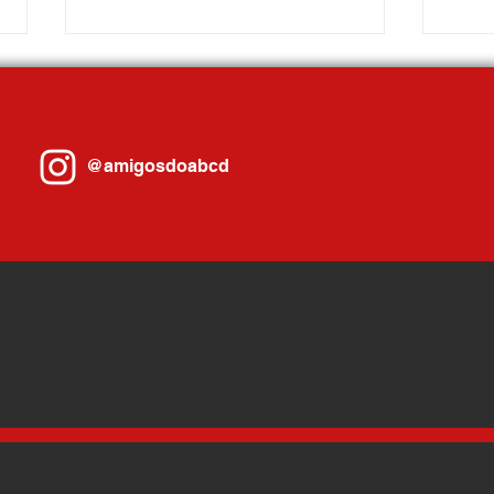
@amigosdoabcd
Gilvan debate Reforma Tributária com
Sandra
prefeitos em Porto Alegre e se reúne
comand
com governador Eduardo Leite
Ribeir