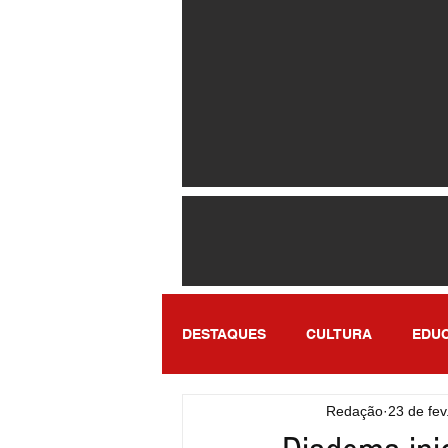
DESTAQUES
CULTURA
EDU
Redação
23 de fev
ENTRETENIMENTO
SÃO PA