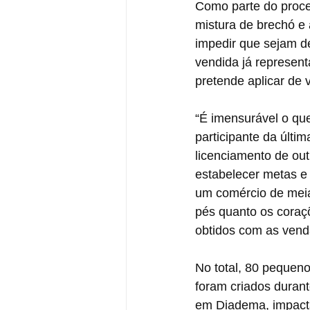
Como parte do proce
mistura de brechó e 
impedir que sejam d
vendida já represen
pretende aplicar de 
“É imensurável o que
participante da últ
licenciamento de ou
estabelecer metas e 
um comércio de meia
pés quanto os coraç
obtidos com as venda
No total, 80 pequen
foram criados durant
em Diadema, impacta