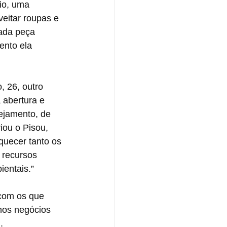
io, uma 
veitar roupas e 
ada peça 
ento ela 
, 26, outro 
 abertura e 
ejamento, de 
iou o Pisou, 
quecer tanto os 
 recursos 
ientais.”
com os que 
nos negócios 
.