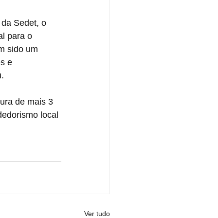
 da Sedet, o 
l para o 
m sido um 
s e 
.
tura de mais 3 
edorismo local 
Ver tudo