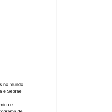
es no mundo 
ra e Sebrae
mico e 
programa de 