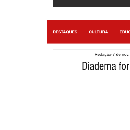
DESTAQUES
CULTURA
EDU
Redação
7 de nov
ENTRETENIMENTO
SÃO PA
Diadema for