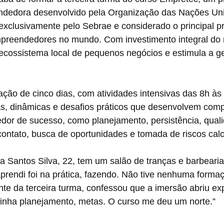
ndedora desenvolvido pela Organização das Nações Un
 exclusivamente pelo Sebrae e considerado o principal 
mpreendedores no mundo. Com investimento integral do m
 o ecossistema local de pequenos negócios e estimula a g
ão de cinco dias, com atividades intensivas das 8h às 
s, dinâmicas e desafios práticos que desenvolvem com
or de sucesso, como planejamento, persistência, quali
 contato, busca de oportunidades e tomada de riscos cal
ia Santos Silva, 22, tem um salão de tranças e barbearia
prendi foi na prática, fazendo. Não tive nenhuma formaç
ante da terceira turma, confessou que a imersão abriu e
tinha planejamento, metas. O curso me deu um norte.”