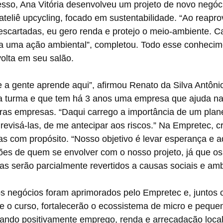
sso, Ana Vitória desenvolveu um projeto de novo negóc
ateliê upcycling, focado em sustentabilidade. “Ao reapro
escartadas, eu gero renda e protejo o meio-ambiente. C
ta uma ação ambiental”, completou. Todo esse conhecim
volta em seu salão.
 a gente aprende aqui”, afirmou Renato da Silva Antônio
ima turma e que tem há 3 anos uma empresa que ajuda na
tras empresas. “Daqui carrego a importância de um plan
revisá-las, de me antecipar aos riscos.” Na Empretec, cr
s com propósito. “Nosso objetivo é levar esperança e a
ões de quem se envolver com o nosso projeto, já que os
s serão parcialmente revertidos a causas sociais e amb
os negócios foram aprimorados pelo Empretec e, juntos 
e o curso, fortalecerão o ecossistema de micro e peque
ndo positivamente emprego, renda e arrecadação local