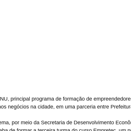
ONU, principal programa de formação de empreendedor
nos negócios na cidade, em uma parceria entre Prefeitu
dema, por meio da Secretaria de Desenvolvimento Econô
caba de formar a terceira turma do curso Empretec, um 