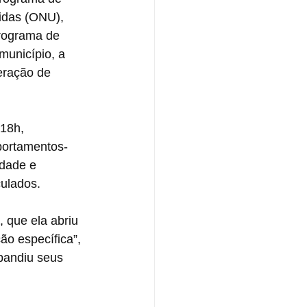
idas (ONU), 
programa de 
unicípio, a 
eração de 
18h, 
portamentos-
dade e 
culados.
, que ela abriu 
ão específica”, 
xpandiu seus 