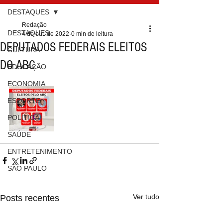
DESTAQUES
Redação
DESTAQUES
4 de out. de 2022
0 min de leitura
DEPUTADOS FEDERAIS ELEITOS
CULTURA
DO ABC
EDUCAÇÃO
ECONOMIA
ESPORTE
POLÍTICA
SAÚDE
ENTRETENIMENTO
SÃO PAULO
Ver tudo
Posts recentes