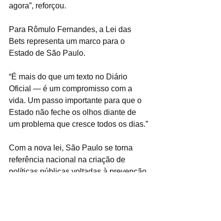
agora”, reforçou.
Para Rômulo Fernandes, a Lei das 
Bets representa um marco para o 
Estado de São Paulo.
“É mais do que um texto no Diário 
Oficial — é um compromisso com a 
vida. Um passo importante para que o 
Estado não feche os olhos diante de 
um problema que cresce todos os dias.”
Com a nova lei, São Paulo se torna 
referência nacional na criação de 
políticas públicas voltadas à prevenção 
e tratamento do vício em jogos de 
apostas, reafirmando o compromisso 
do Parlamento paulista com a saúde 
mental e o bem-estar das famílias.