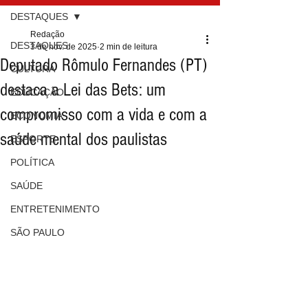
DESTAQUES
Redação
DESTAQUES
3 de nov. de 2025
2 min de leitura
Deputado Rômulo Fernandes (PT)
CULTURA
destaca a Lei das Bets: um
EDUCAÇÃO
compromisso com a vida e com a
ECONOMIA
saúde mental dos paulistas
ESPORTE
POLÍTICA
SAÚDE
ENTRETENIMENTO
SÃO PAULO