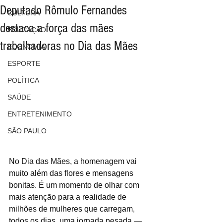
Deputado Rômulo Fernandes
CULTURA
destaca a força das mães
EDUCAÇÃO
trabalhadoras no Dia das Mães
ECONOMIA
ESPORTE
POLÍTICA
SAÚDE
ENTRETENIMENTO
SÃO PAULO
No Dia das Mães, a homenagem vai 
muito além das flores e mensagens 
bonitas. É um momento de olhar com 
mais atenção para a realidade de 
milhões de mulheres que carregam, 
todos os dias, uma jornada pesada — 