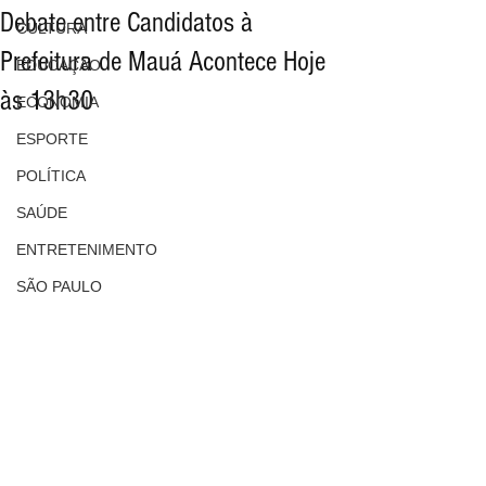
Debate entre Candidatos à
CULTURA
Prefeitura de Mauá Acontece Hoje
EDUCAÇÃO
às 13h30
ECONOMIA
ESPORTE
POLÍTICA
SAÚDE
ENTRETENIMENTO
SÃO PAULO