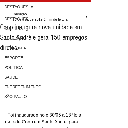
DESTAQUES
Redação
DESTAQUES
30 de mai. de 2019
1 min de leitura
Coop inaugura nova unidade em
CULTURA
Santo André e gera 150 empregos
EDUCAÇÃO
diretos.
ECONOMIA
ESPORTE
POLÍTICA
SAÚDE
ENTRETENIMENTO
SÃO PAULO
  Foi inaugurado hoje 30/05 a 13º loja 
da rede Coop em Santo André, para 