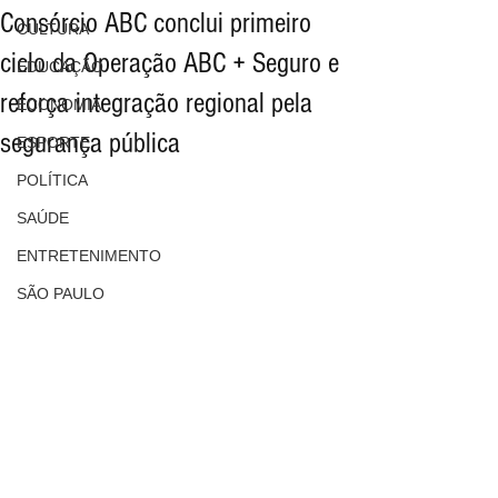
Consórcio ABC conclui primeiro
CULTURA
ciclo da Operação ABC + Seguro e
EDUCAÇÃO
reforça integração regional pela
ECONOMIA
segurança pública
ESPORTE
POLÍTICA
SAÚDE
ENTRETENIMENTO
SÃO PAULO