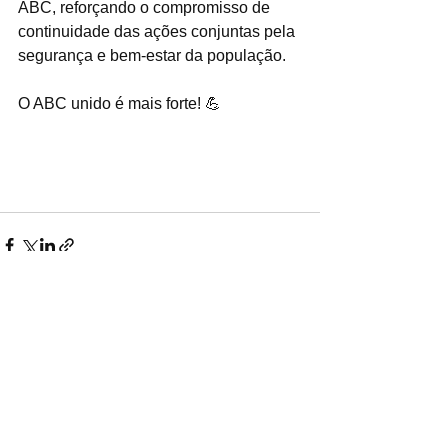
ABC, reforçando o compromisso de 
continuidade das ações conjuntas pela 
segurança e bem-estar da população.
O ABC unido é mais forte! 💪
#ABCmaisSeguro
#SegurançaPública
#IntegraçãoRegional
#ConsórcioABC
#GrandeABC
#TrabalhoConjunto
#ForçasMunicipais
Ver tudo
Posts recentes