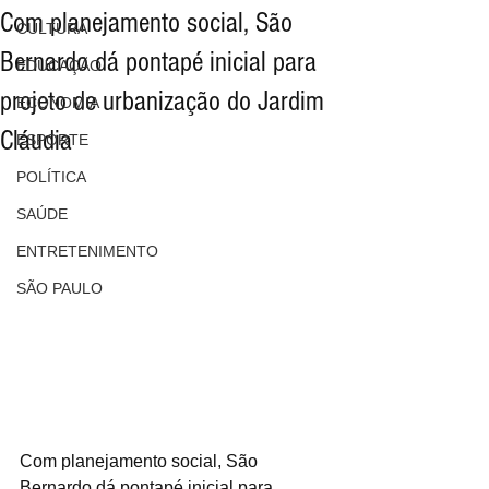
Com planejamento social, São
CULTURA
Bernardo dá pontapé inicial para
EDUCAÇÃO
projeto de urbanização do Jardim
ECONOMIA
Cláudia
ESPORTE
POLÍTICA
SAÚDE
ENTRETENIMENTO
SÃO PAULO
Com planejamento social, São 
Bernardo dá pontapé inicial para 