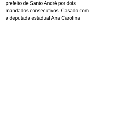
prefeito de Santo André por dois 
mandados consecutivos. Casado com 
a deputada estadual Ana Carolina 
Serra (Cidadania-SP), o político 
também é presidente da Executiva 
Estadual do PSDB de São Paulo.
Ver tudo
Posts recentes