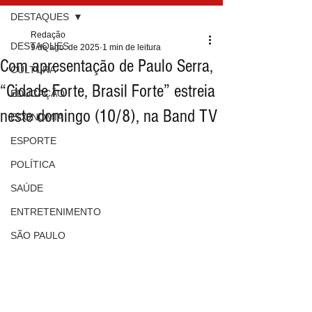
DESTAQUES
Redação
DESTAQUES
9 de ago. de 2025
1 min de leitura
Com apresentação de Paulo Serra,
CULTURA
“Cidade Forte, Brasil Forte” estreia
EDUCAÇÃO
neste domingo (10/8), na Band TV
ECONOMIA
ESPORTE
POLÍTICA
SAÚDE
ENTRETENIMENTO
SÃO PAULO