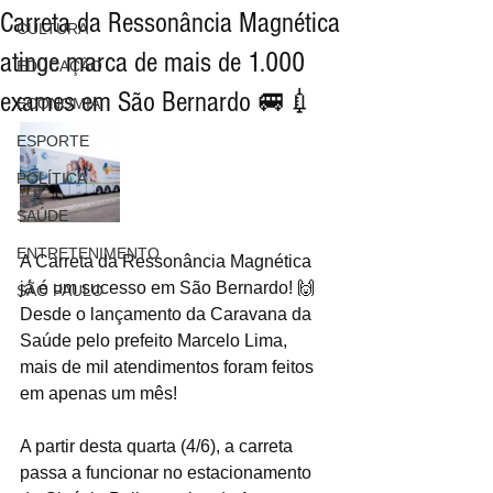
Carreta da Ressonância Magnética
CULTURA
atinge marca de mais de 1.000
EDUCAÇÃO
exames em São Bernardo 🚐💉
ECONOMIA
ESPORTE
POLÍTICA
SAÚDE
ENTRETENIMENTO
A Carreta da Ressonância Magnética 
já é um sucesso em São Bernardo! 🙌 
SÃO PAULO
Desde o lançamento da Caravana da 
Saúde pelo prefeito Marcelo Lima, 
mais de mil atendimentos foram feitos 
em apenas um mês!
A partir desta quarta (4/6), a carreta 
passa a funcionar no estacionamento 