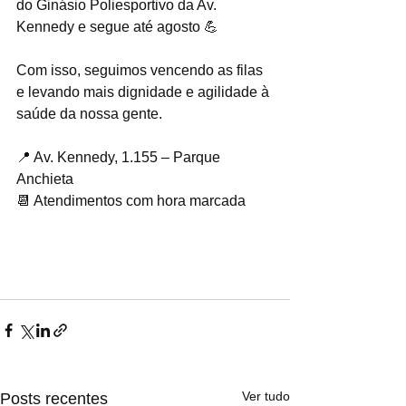
do Ginásio Poliesportivo da Av. 
Kennedy e segue até agosto 💪
Com isso, seguimos vencendo as filas 
e levando mais dignidade e agilidade à 
saúde da nossa gente.
📍 Av. Kennedy, 1.155 – Parque 
Anchieta
📆 Atendimentos com hora marcada
#SãoBernardo
#SaúdeComQualidade
#CaravanaDaSaúde
#MarceloLima
#CuidandoDasPessoas
Ver tudo
Posts recentes