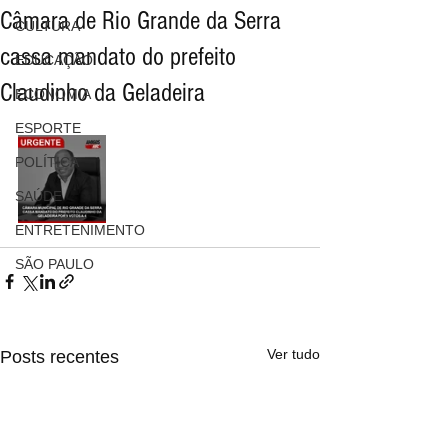
Câmara de Rio Grande da Serra
CULTURA
cassa mandato do prefeito
EDUCAÇÃO
Claudinho da Geladeira
ECONOMIA
ESPORTE
POLÍTICA
SAÚDE
ENTRETENIMENTO
SÃO PAULO
Ver tudo
Posts recentes