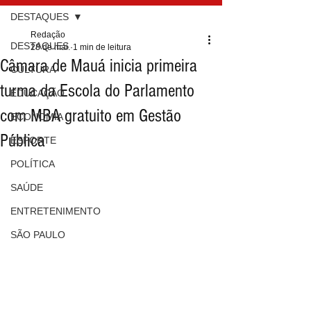
DESTAQUES
Redação
DESTAQUES
28 de mai.
1 min de leitura
Câmara de Mauá inicia primeira
CULTURA
turma da Escola do Parlamento
EDUCAÇÃO
com MBA gratuito em Gestão
ECONOMIA
Pública
ESPORTE
POLÍTICA
SAÚDE
ENTRETENIMENTO
SÃO PAULO