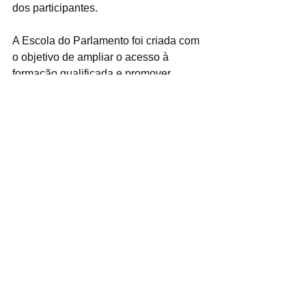
dos participantes.
A Escola do Parlamento foi criada com 
o objetivo de ampliar o acesso à 
formação qualificada e promover 
conhecimento técnico gratuito aos 
participantes, fortalecendo a educação 
legislativa no município.
Ver tudo
Posts recentes