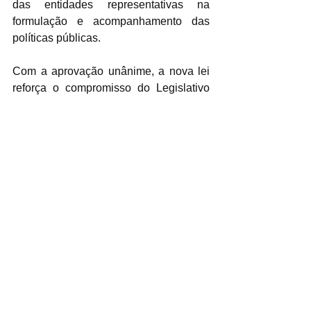
das entidades representativas na 
formulação e acompanhamento das 
políticas públicas.
Com a aprovação unânime, a nova lei 
reforça o compromisso do Legislativo 
de Mauá em garantir mais legitimidade, 
respaldo legal e eficiência às ações de 
vigilância sanitária e saúde 
ocupacional no município.
Ver tudo
Posts recentes