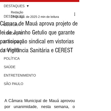
DESTAQUES
Redação
DESTAQUES
28 de ago. de 2025
2 min de leitura
Câmara de Mauá aprova projeto de
CULTURA
lei de Juninho Getulio que garante
EDUCAÇÃO
participação sindical em vistorias
ECONOMIA
da Vigilância Sanitária e CEREST
ESPORTE
POLÍTICA
SAÚDE
ENTRETENIMENTO
SÃO PAULO
A Câmara Municipal de Mauá aprovou 
por unanimidade, nesta semana, o 