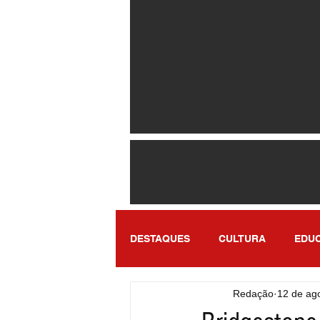
DESTAQUES
CULTURA
EDU
Redação
12 de ag
ENTRETENIMENTO
SÃO PA