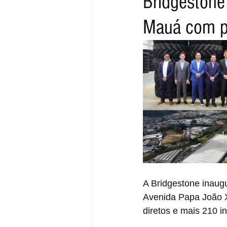
Bridgestone
Mauá com pr
A Bridgestone inaugu
Avenida Papa João X
diretos e mais 210 i