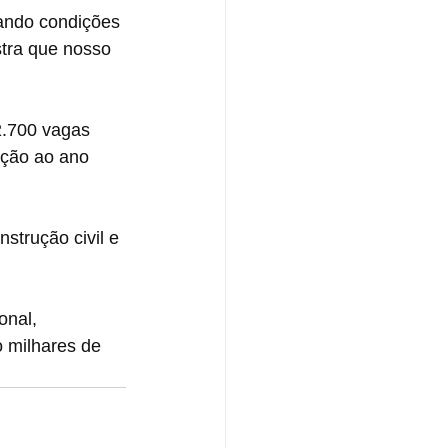
iando condições 
tra que nosso 
.700 vagas 
ação ao ano 
strução civil e 
onal, 
 milhares de 