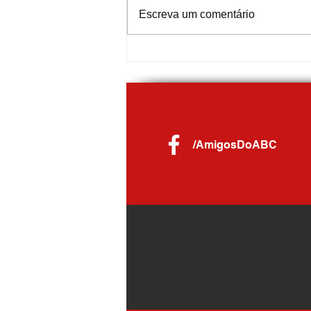
Escreva um comentário
Nota Fiscal de Ouro distribui R$ 59 mil
em prêmios para moradores de
Diadema
/AmigosDoABC