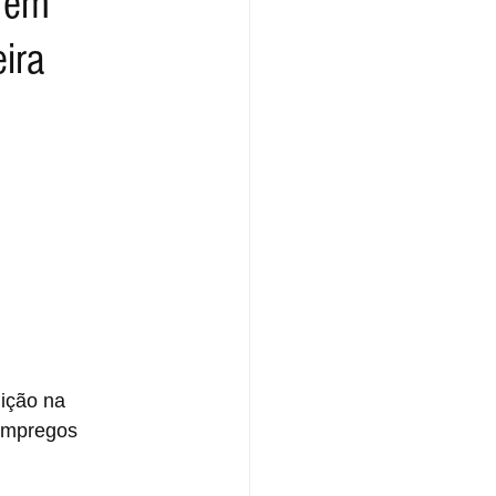
o em
ira
uição na 
empregos 