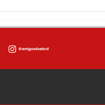
Mauá promove Fórum Econômico
Com a
com ampla participação do setor
3ª mel
produtivo
cidade
@amigosdoabcd