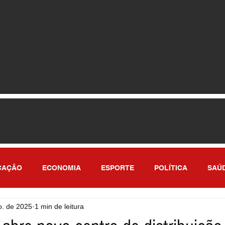
CAÇÃO
ECONOMIA
ESPORTE
POLÍTICA
SAÚ
o. de 2025
1 min de leitura
ULO