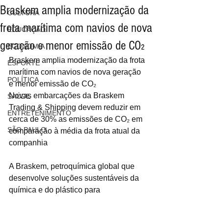
Braskem amplia modernização da
CULTURA
frota marítima com navios de nova
EDUCAÇÃO
geração e menor emissão de CO₂
ECONOMIA
Braskem amplia modernização da frota 
ESPORTE
marítima com navios de nova geração 
POLÍTICA
e menor emissão de CO₂
Novas embarcações da Braskem 
SAÚDE
Trading & Shipping devem reduzir em 
ENTRETENIMENTO
cerca de 30% as emissões de CO₂ em 
SÃO PAULO
comparação à média da frota atual da 
companhia
A Braskem, petroquímica global que 
desenvolve soluções sustentáveis da 
química e do plástico para 