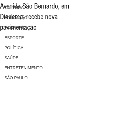
Avenida São Bernardo, em
CULTURA
Diadema, recebe nova
EDUCAÇÃO
pavimentação
ECONOMIA
ESPORTE
POLÍTICA
SAÚDE
ENTRETENIMENTO
SÃO PAULO