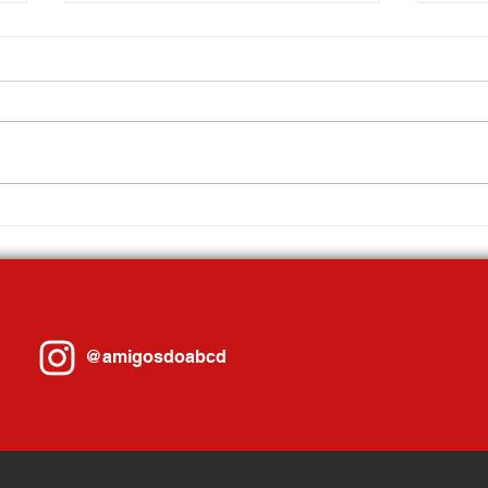
Mauá promove Fórum Econômico
Com a
com ampla participação do setor
3ª mel
produtivo
cidade
@amigosdoabcd