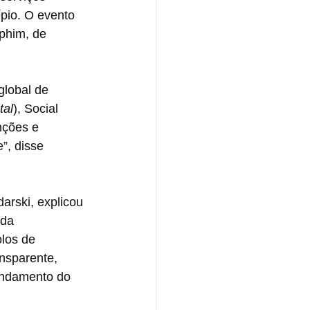
pio. O evento 
phim, de 
lobal de 
tal
), Social 
nções e 
”, disse 
arski, explicou 
 da 
olos de 
nsparente, 
andamento do 