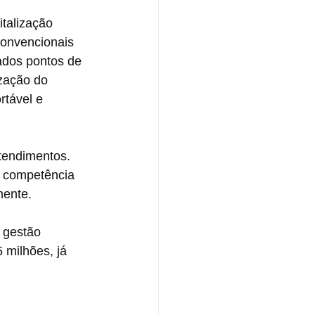
talização 
convencionais 
ados pontos de 
ização do 
rtável e 
tendimentos. 
e competência 
mente.
 gestão 
 milhões, já 