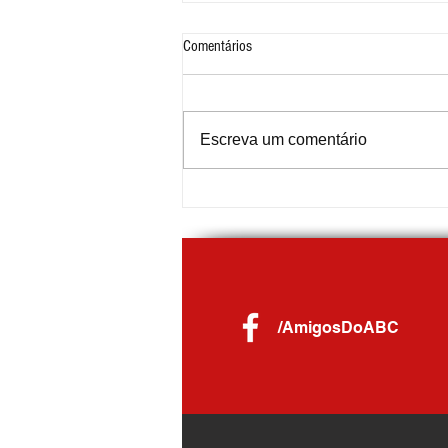
Comentários
Escreva um comentário
Nota Fiscal de Ouro distribui R$ 59 mil
em prêmios para moradores de
Diadema
/AmigosDoABC