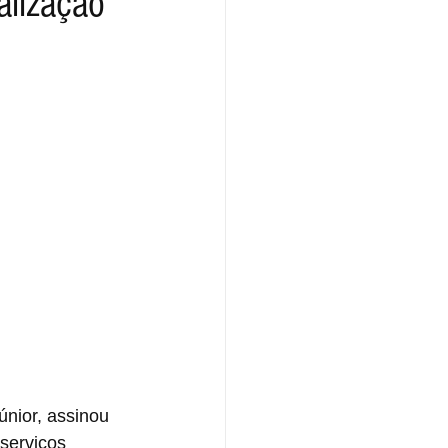
alização
únior, assinou 
serviços 