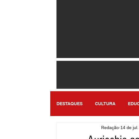
DESTAQUES
CULTURA
EDU
Redação
14 de jul
ENTRETENIMENTO
SÃO PA