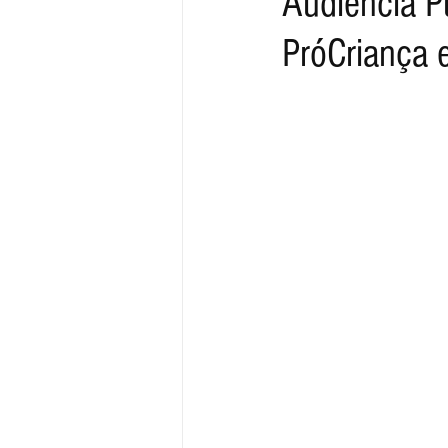
Audiência P
PróCriança