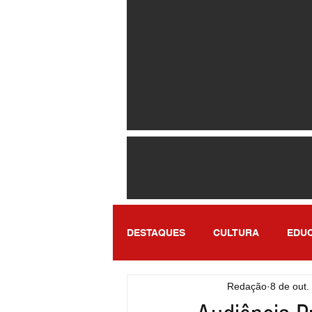
DESTAQUES
CULTURA
EDU
Redação
8 de out.
ENTRETENIMENTO
SÃO PA