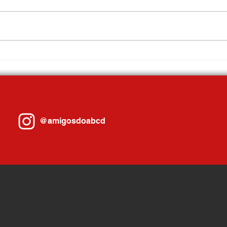
GCM de São Caetano prende motorista
Diadem
por embriaguez ao volante após
contra
acidente no Centro
Vida
@amigosdoabcd