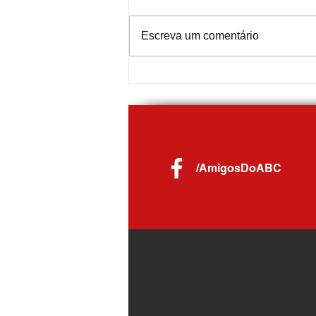
Escreva um comentário
Prefeitura de Mauá amplia serviços
digitais para emissão de documentos
da Dívida Ativa
/AmigosDoABC