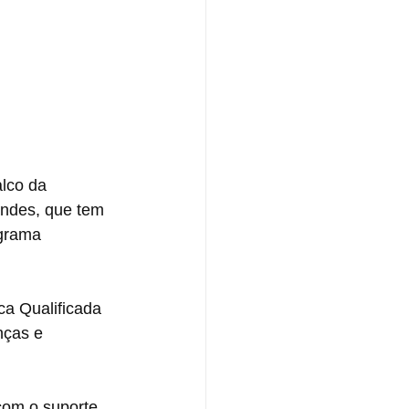
lco da 
andes, que tem 
ograma 
a Qualificada 
nças e 
om o suporte 