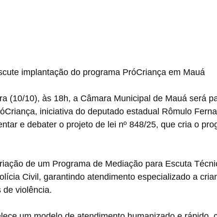
iscute implantação do programa PróCriança em Mauá
ra (10/10), às 18h, a Câmara Municipal de Mauá será pa
róCriança, iniciativa do deputado estadual Rômulo Fern
ntar e debater o projeto de lei nº 848/25, que cria o pr
criação de um Programa de Mediação para Escuta Técnic
lícia Civil, garantindo atendimento especializado a cria
 de violência.
lece um modelo de atendimento humanizado e rápido, c