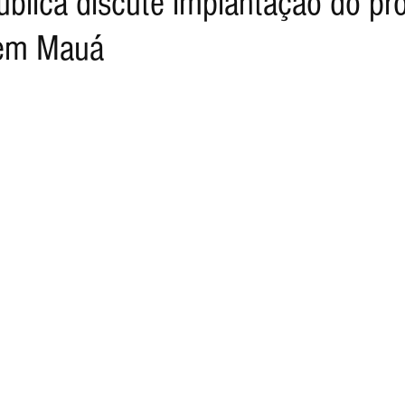
ública discute implantação do p
 em Mauá