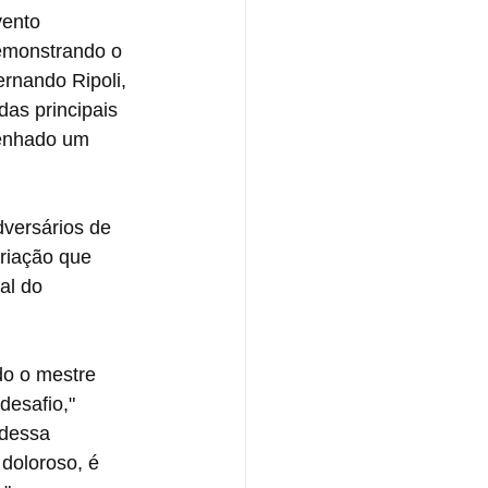
vento 
emonstrando o 
rnando Ripoli, 
das principais 
penhado um 
dversários de 
ariação que 
al do 
do o mestre 
esafio," 
dessa 
 doloroso, é 