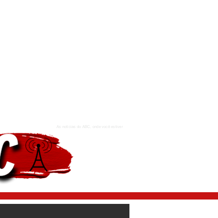
As notícias do ABC, onde você estiver