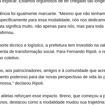
 explicar. Estamos orgulhosos de ter chegado tão longe
iência foi igualmente marcante. "Mesmo que não tenhamo
especificamente para essa modalidade, nós nos dedicam
a significa muito, não apenas para nós, mas para toda 
afirmou.
rte técnico e logístico, a prefeitura tem investido na va
nta de transformação social. Para Fernando Ripoli, o r
o coletivo.
, aos patrocinadores, amigos e à comunidade que acre
mento poderoso para dar novas perspectivas de vida às 
ossa," declarou Ripoli.
atletas reforçam esse impacto. Breno, que começou a pr
nos, destacou como a modalidade mudou sua trajetória: