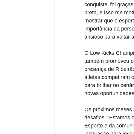
conquistei foi graça
preta, e isso me mot
mostrar que o espor
importância da pers
ansioso para voltar a
O Low Kicks Champio
também promoveu o in
presença de Ribeirã
atletas competiram 
para brilhar no cenár
novas oportunidades
Os próximos meses s
desafios. "Estamos c
Esporte e da comun
inspiração para jove