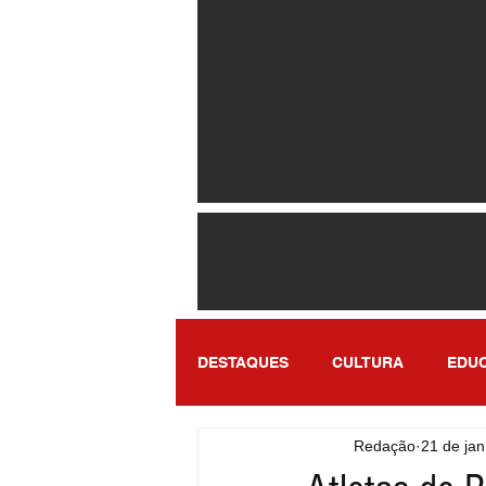
DESTAQUES
CULTURA
EDU
Redação
21 de jan
ENTRETENIMENTO
SÃO PA