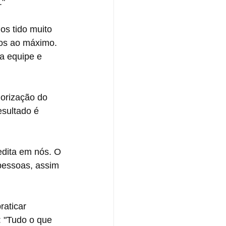
."
s tido muito 
os ao máximo. 
a equipe e 
lorização do 
esultado é 
dita em nós. O 
pessoas, assim 
aticar 
 "Tudo o que 