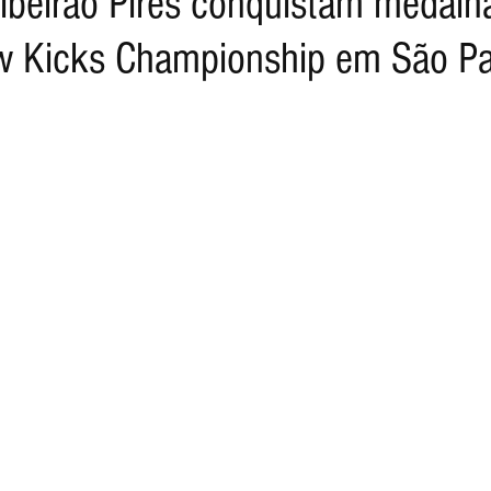
Ribeirão Pires conquistam medalh
w Kicks Championship em São P