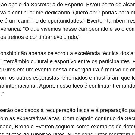
s ao apoio da Secretaria de Esporte. Estou perto de alcan
iva a continuar me dedicando. Quero abrir portas para ou
te é um caminho de oportunidades." Everton também res
everança: "O que vivemos nesse campeonato é só o com
os treinos e continuar evoluindo."
nship não apenas celebrou a excelência técnica dos at
tercâmbio cultural e esportivo entre os participantes. P
o Pires em um evento dessa envergadura é motivo de or
com os outros esportistas renomados e mostraram que t
io internacional. Agora, nosso foco é continuar treinand
."
erão dedicados à recuperação física e à preparação pa
om as expectativas altas. Com o apoio contínuo da Secr
idade, Breno e Everton seguem como exemplos de dete
ns atletas de Ribeirão Pires. Suas conquistas mostram 