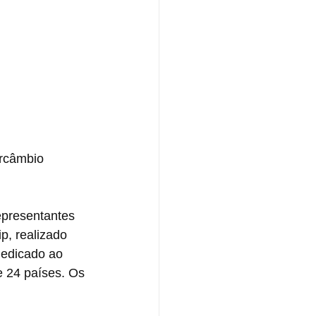
ercâmbio 
epresentantes 
p, realizado 
dedicado ao 
e 24 países. Os 