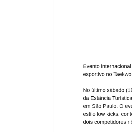
Evento internacional
esportivo no Taekw
No último sábado (18
da Estância Turístic
em São Paulo. O eve
estilo low kicks, con
dois competidores r