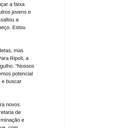
çar a faixa 
tros jovens e 
saltou a 
eço. Estou 
letas, mas 
ara Ripoli, a 
gulho. "Nossos 
emos potencial 
o e buscar 
ra novos 
etaria de 
rminação e 
que, com 