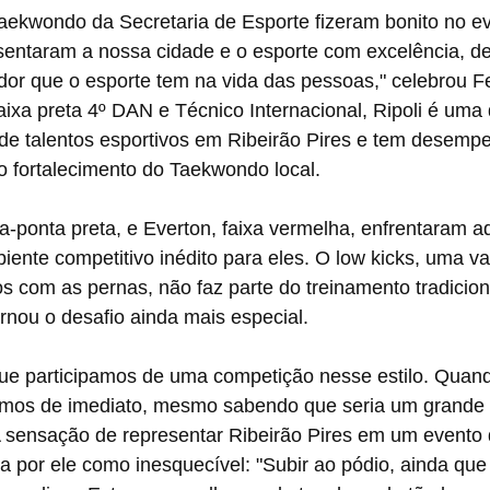
Taekwondo da Secretaria de Esporte fizeram bonito no e
esentaram a nossa cidade e o esporte com excelência, d
dor que o esporte tem na vida das pessoas," celebrou Fe
aixa preta 4º DAN e Técnico Internacional, Ripoli é uma 
 de talentos esportivos em Ribeirão Pires e tem desem
o fortalecimento do Taekwondo local.
a-ponta preta, e Everton, faixa vermelha, enfrentaram a
iente competitivo inédito para eles. O low kicks, uma v
os com as pernas, não faz parte do treinamento tradicion
nou o desafio ainda mais especial.
 que participamos de uma competição nesse estilo. Quan
amos de imediato, mesmo sabendo que seria um grande d
 sensação de representar Ribeirão Pires em um evento 
ta por ele como inesquecível: "Subir ao pódio, ainda que