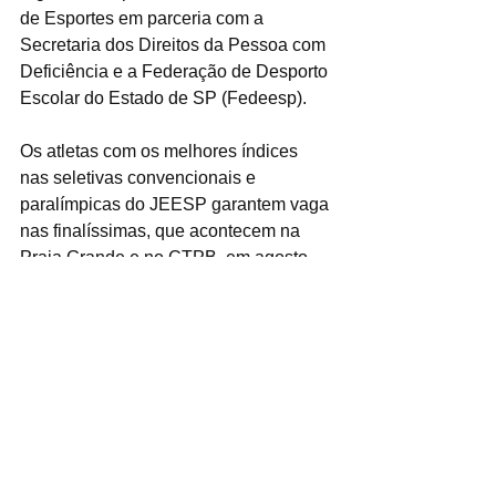
de Esportes em parceria com a 
Secretaria dos Direitos da Pessoa com 
Deficiência e a Federação de Desporto 
Escolar do Estado de SP (Fedeesp).
Os atletas com os melhores índices 
nas seletivas convencionais e 
paralímpicas do JEESP garantem vaga 
nas finalíssimas, que acontecem na 
Praia Grande e no CTPB, em agosto, 
além de integrarem o Time SP, que 
disputa os três principais eventos 
escolares do país: Jogos Escolares 
Brasileiros, Jogos da Juventude e 
Paralimpíadas Escolares.