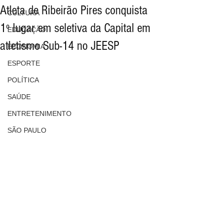
Atleta de Ribeirão Pires conquista
CULTURA
1º lugar em seletiva da Capital em
EDUCAÇÃO
atletismo Sub-14 no JEESP
ECONOMIA
ESPORTE
POLÍTICA
SAÚDE
ENTRETENIMENTO
SÃO PAULO