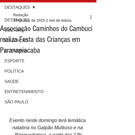
DESTAQUES
Redação
DESTAQUES
20 de dez. de 2025
2 min de leitura
Associação Caminhos do Cambuci
CULTURA
realiza Festa das Crianças em
EDUCAÇÃO
Paranapiacaba
ECONOMIA
ESPORTE
POLÍTICA
SAÚDE
ENTRETENIMENTO
SÃO PAULO
Evento neste domingo terá temática 
natalina no Galpão Multiuso e na 
Brinquedoteca, a partir das 13h