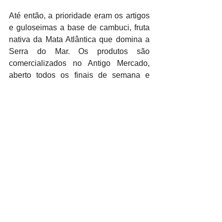
Até então, a prioridade eram os artigos 
e guloseimas a base de cambuci, fruta 
nativa da Mata Atlântica que domina a 
Serra do Mar. Os produtos são 
comercializados no Antigo Mercado, 
aberto todos os finais de semana e 
feriados das 10h às 17h, na Avenida 
Campos Sales, 462.
Serviço
Festa das Crianças de 
Paranapiacaba
Data: 21/12 (domingo)
Horário: 13h
Local: Galpão Multiuso e Brinquedoteca
Endereço: Avenida Fox, s/n - Parte 
baixa da Vila
Evento gratuito