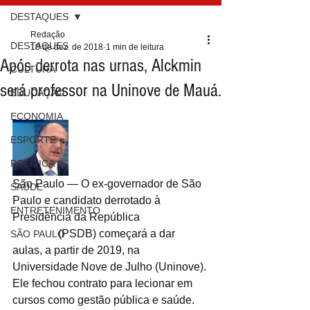
DESTAQUES
Redação
DESTAQUES
10 de dez. de 2018
1 min de leitura
Após derrota nas urnas, Alckmin
CULTURA
será professor na Uninove de Mauá.
EDUCAÇÃO
ECONOMIA
ESPORTE
POLÍTICA
São Paulo — O ex-governador de São 
SAÚDE
Paulo e candidato derrotado à 
ENTRETENIMENTO
Presidência da República 
Geraldo 
Alckmin
 (PSDB) começará a dar 
SÃO PAULO
aulas, a partir de 2019, na 
Universidade Nove de Julho (Uninove). 
Ele fechou contrato para lecionar em 
cursos como gestão pública e saúde.