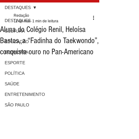
DESTAQUES
Redação
DESTAQUES
11 de mai.
1 min de leitura
Aluna do Colégio Renil, Heloísa
CULTURA
Bastos, a “Fadinha do Taekwondo”,
EDUCAÇÃO
conquista ouro no Pan-Americano
ECONOMIA
ESPORTE
POLÍTICA
SAÚDE
ENTRETENIMENTO
SÃO PAULO