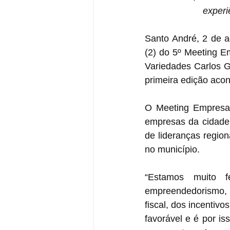
experi
Santo André, 2 de a
(2) do 5º Meeting E
Variedades Carlos G
primeira edição aco
O Meeting Empresari
empresas da cidade,
de lideranças region
no município.
“Estamos muito f
empreendedorismo, c
fiscal, dos incentiv
favorável e é por i