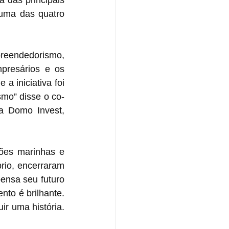
 das principais 
uma das quatro 
reendedorismo, 
presários e os 
 iniciativa foi 
mo” disse o co-
 Domo Invest, 
ões marinhas e 
rio, encerraram 
nsa seu futuro 
nto é brilhante. 
r uma história. 