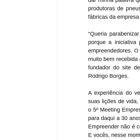
dar minha palavra qu
produtoras de pneu
fábricas da empresa 
“Queria parabenizar
porque a iniciativ
empreendedores. O fa
muito bem recebida 
fundador do site d
Rodrigo Borges.
A experiência do v
suas lições de vida,
o 5º Meeting Empres
para daqui a 30 anos.
Empreender não é con
E vocês, nesse momen