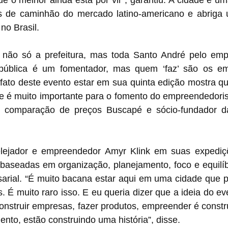
e o melhor ainda está por vir”, garantiu. A cidade é uma
s de caminhão do mercado latino-americano e abriga 
no Brasil.
 não só a prefeitura, mas toda Santo André pelo emp
a pública é um fomentador, mas quem ‘faz’ são os em
to deste evento estar em sua quinta edição mostra que a
e é muito importante para o fomento do empreendedoris
e comparação de preços Buscapé e sócio-fundador da
elejador e empreendedor Amyr Klink em suas expediç
 baseadas em organização, planejamento, foco e equilíb
arial. “É muito bacana estar aqui em uma cidade que pe
 É muito raro isso. E eu queria dizer que a ideia do eve
struir empresas, fazer produtos, empreender é construi
to, estão construindo uma história”, disse.