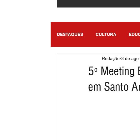
DESTAQUES
CULTURA
EDU
Redação
3 de ago
ENTRETENIMENTO
SÃO PA
5º Meeting 
em Santo An