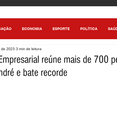
CAÇÃO
ECONOMIA
ESPORTE
POLÍTICA
SAÚ
. de 2023
3 min de leitura
ULO
Empresarial reúne mais de 700 
dré e bate recorde