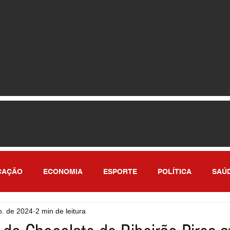
CAÇÃO
ECONOMIA
ESPORTE
POLÍTICA
SAÚ
o. de 2024
2 min de leitura
ULO