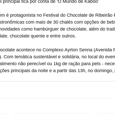
il principal fica por conta de ‘O Mundo de Kaboo’
 é protagonista no Festival do Chocolate de Ribeirão P
stronômicas com mais de 30 chalés com opções de bebi
novidades como hambúrguer de chocolate, além do tradi
ate, chocolate quente e entre outros. 
hocolate acontece no Complexo Ayrton Senna (Avenida Pr
). Com temática sustentável e solidária, no local do even
alimento não perecível ou 1kg de ração para pets - neces
ções principais da noite e a partir das 13h, no domingo,