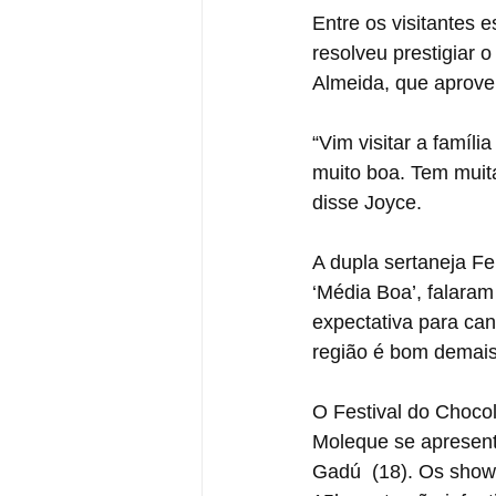
Entre os visitantes 
resolveu prestigiar o
Almeida, que aprovei
“Vim visitar a famíli
muito boa. Tem muita
disse Joyce. 
A dupla sertaneja F
‘Média Boa’, falaram
expectativa para can
região é bom demais
O Festival do Choco
Moleque se apresenta
Gadú  (18). Os show