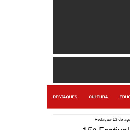
DESTAQUES
CULTURA
EDU
Redação
13 de ag
ENTRETENIMENTO
SÃO PA