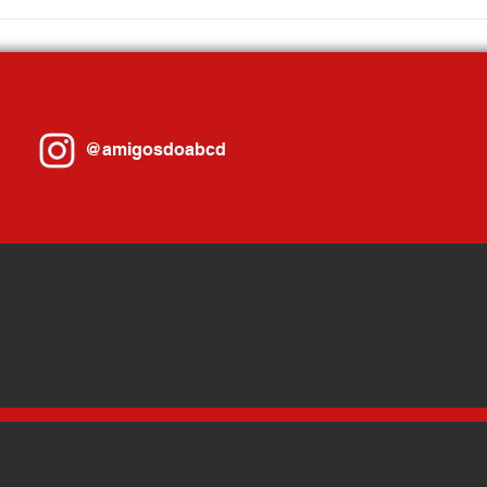
LEI DE RÔMULO FERNANDES
Renan 
FORTALECE O COMBATE À
contas
DEPENDÊNCIA EM APOSTAS E
popul
REFORÇA A SAÚDE MENTAL EM SÃO
PAULO
@amigosdoabcd