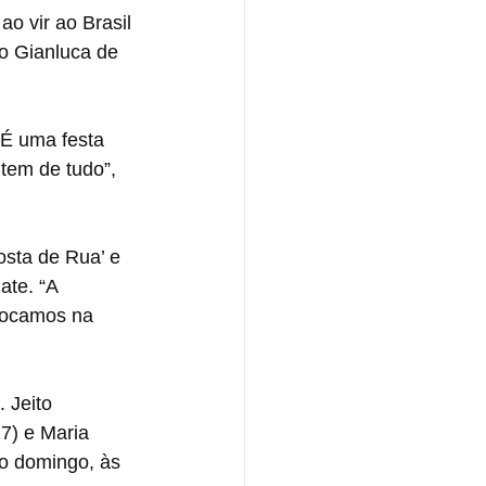
o vir ao Brasil 
ho Gianluca de 
. É uma festa 
tem de tudo”, 
sta de Rua’ e 
ate. “A 
 tocamos na 
 Jeito 
7) e Maria 
o domingo, às 