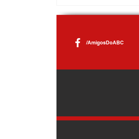
Centro Médico e de Especialidades de
Rio Grande da Serra retoma
atendimentos nesta segunda-feira (10)
/AmigosDoABC