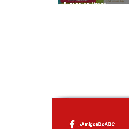
"Férias na Praça".
/AmigosDoABC