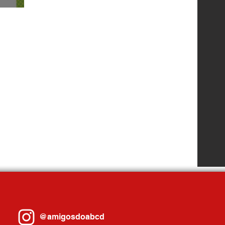
@amigosdoabcd