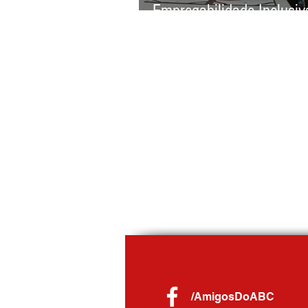
Empregabilidade Inclusiv
💼♿
/AmigosDoABC