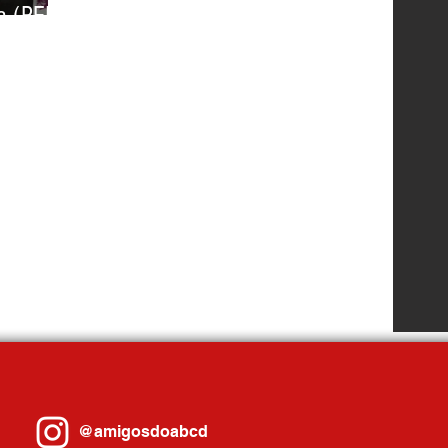
a (PEI)!
@amigosdoabcd