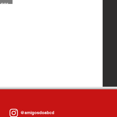
 por
 Interno
@amigosdoabcd