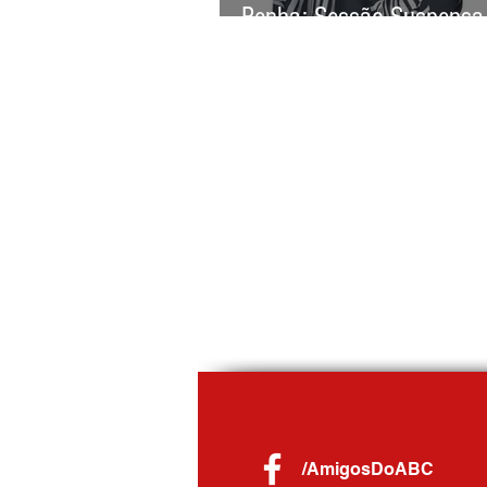
Penha: Sessão Suspensa
Debates sobre Regimento
/AmigosDoABC