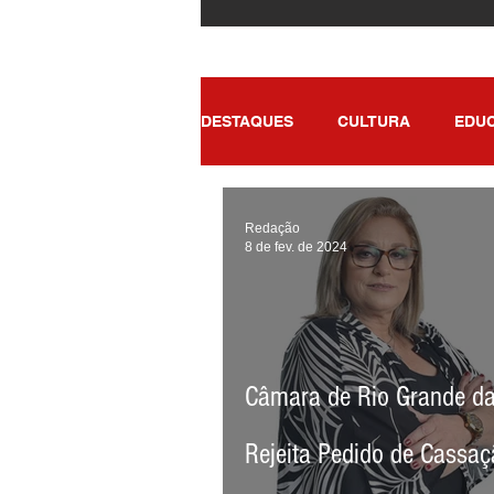
DESTAQUES
CULTURA
EDU
POLÍTICA
SAÚDE
ENT
Redação
8 de fev. de 2024
Câmara de Rio Grande da
Rejeita Pedido de Cassaç