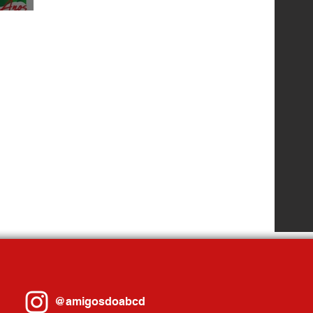
@amigosdoabcd