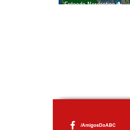
Entoada Nordestina🌵
/AmigosDoABC