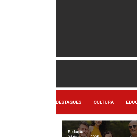
DESTAQUES
CULTURA
EDU
POLÍTICA
SAÚDE
ENT
Redação
24 de out. de 2025