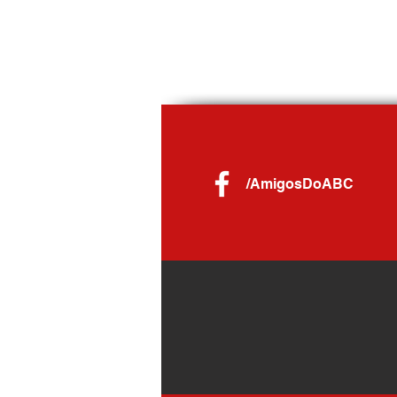
/AmigosDoABC