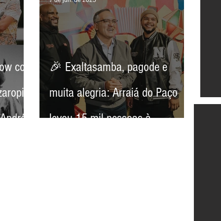
how com
🎉 Exaltasamba, pagode e
zaropi
muita alegria: Arraiá do Paço
 André
levou 15 mil pessoas à
Esplanada neste sábado! 🌽🎶